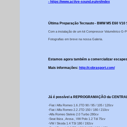
- https://www.active-sound.eu/en/index
Última Preparação Tecnauto - BMW M5 E60 V10
Com a instalação de um kit Compressor Volumétrico G-P
Fotografias em breve na nossa Galeria.
Estamos agora também a comercializar escapes
Mais informações:
http://cobrasport.com/
Já é possível a REPROGRAMAÇÃO da CENTRALIN
-Fiat / Alfa Romeo 1.6 JTD 90 / 95 / 105 / 120cv
-Fiat / Alfa Romeo 2.2 JTD 150 / 180 / 210cv
-Alfa Romeo Stelvio 2.0 Turbo 280cv
-Seat Ibiza , Arosa , VW Polo 1.2 Tdi 75cv
-VW / Skoda 1.4 TSI 180 / 192cv