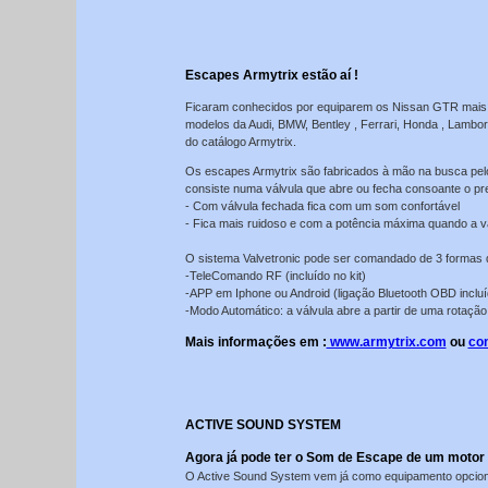
Escapes Armytrix estão aí !
Ficaram conhecidos por equiparem os Nissan GTR mais p
modelos da Audi, BMW, Bentley , Ferrari, Honda , Lambor
do catálogo Armytrix.
Os escapes Armytrix são fabricados à mão na busca pel
consiste numa válvula que abre ou fecha consoante o pre
- Com válvula fechada fica com um som confortável
- Fica mais ruidoso e com a potência máxima quando a vá
O sistema Valvetronic pode ser comandado de 3 formas d
-TeleComando RF (incluído no kit)
-APP em Iphone ou Android (ligação Bluetooth OBD incluíd
-Modo Automático: a válvula abre a partir de uma rotaçã
Mais informações em :
www.armytrix.com
ou
co
ACTIVE SOUND SYSTEM
Agora já pode ter o Som de Escape de um motor a
O Active Sound System vem já como equipamento opcio