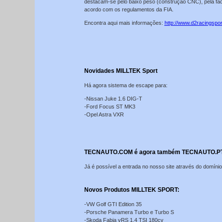
destacam-se pelo baixo peso (construção CNC), pela faci
acordo com os regulamentos da FIA.
Encontra aqui mais informações:
http://www.d2racingsp
Novidades MILLTEK Sport
Há agora sistema de escape para:
-Nissan Juke 1.6 DIG-T
-Ford Focus ST MK3
-Opel Astra VXR
TECNAUTO.COM é agora também TECNAUTO.P
Já é possível a entrada no nosso site através do domíni
Novos Produtos MILLTEK SPORT:
-VW Golf GTI Edition 35
-Porsche Panamera Turbo e Turbo S
-Skoda Fabia vRS 1.4 TSI 180cv