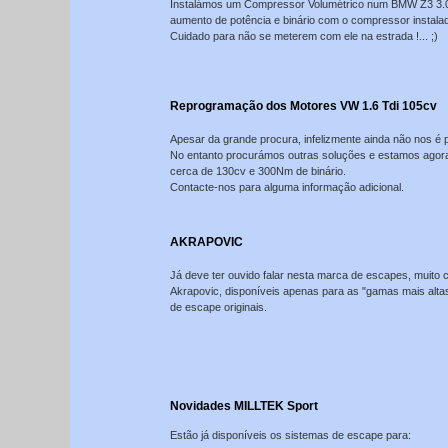
Instalámos um Compressor Volumétrico num BMW Z3 3.0L 
aumento de potência e binário com o compressor instala
Cuidado para não se meterem com ele na estrada !... ;)
Reprogramação dos Motores VW 1.6 Tdi 105cv
Apesar da grande procura, infelizmente ainda não nos é 
No entanto procurámos outras soluções e estamos agora
cerca de 130cv e 300Nm de binário.
Contacte-nos para alguma informação adicional.
AKRAPOVIC
Já deve ter ouvido falar nesta marca de escapes, muito
Akrapovic, disponíveis apenas para as "gamas mais alta
de escape originais.
Novidades MILLTEK Sport
Estão já disponíveis os sistemas de escape para: