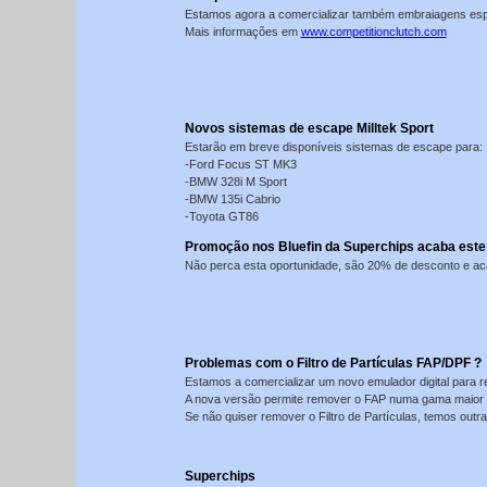
Estamos agora a comercializar também embraiagens espe
Mais informações em
www.competitionclutch.com
Novos sistemas de escape Milltek Sport
Estarão em breve disponíveis sistemas de escape para:
-Ford Focus ST MK3
-BMW 328i M Sport
-BMW 135i Cabrio
-Toyota GT86
Promoção nos Bluefin da Superchips acaba este
Não perca esta oportunidade, são 20% de desconto e aca
Problemas com o Filtro de Partículas FAP/DPF ?
Estamos a comercializar um novo emulador digital para re
A nova versão permite remover o FAP numa gama maior de
Se não quiser remover o Filtro de Partículas, temos out
Superchips