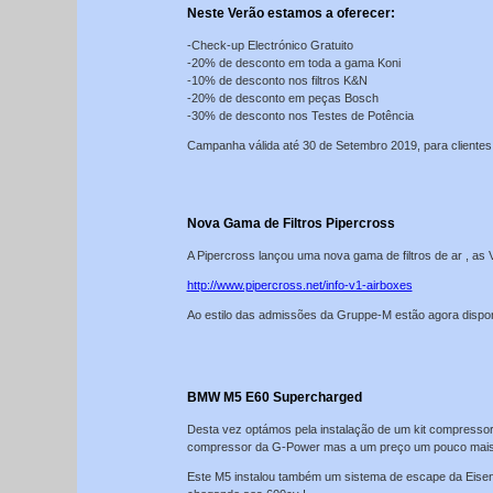
Neste Verão estamos a oferecer:
-Check-up Electrónico Gratuito
-20% de desconto em toda a gama Koni
-10% de desconto nos filtros K&N
-20% de desconto em peças Bosch
-30% de desconto nos Testes de Potência
Campanha válida até 30 de Setembro 2019, para clientes
Nova Gama de Filtros Pipercross
A Pipercross lançou uma nova gama de filtros de ar , as 
http://www.pipercross.net/info-v1-airboxes
Ao estilo das admissões da Gruppe-M estão agora dispon
BMW M5 E60 Supercharged
Desta vez optámos pela instalação de um kit compresso
compressor da G-Power mas a um preço um pouco mais
Este M5 instalou também um sistema de escape da Eisen