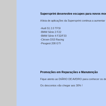
Supersprint desenvolve escapes para novos mo
A lista de aplicações da Supersprint continua a aumentar
-Audi S1 2.0 TFSI
-BMW Série 2 F22
-BMW Série 4 F32/F33
-Citroen DS3 Racing
-Peugeot 208 GTI
Promoções em Reparações e Manutenção
Fique atento ao DIÁRIO DE AVEIRO para conhecer os des
Os descontos vão chegar aos 30% !