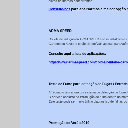
novos de marcas concorrentes.
Consulte-nos
para analisarmos a melhor opção p
ARMA SPEED
Os kits de indução da ARMA SPEED são mundialmente conh
Carbono ou Kevlar e estão disponíveis apenas para veícu
Consulte aqui a lista de aplicações:
https://www.armaspeed.com/cold-air-intake-carb
Teste de Fumo para detecção de Fugas / Entrada
A Tecnauto tem agora um sistema de detecção de fugas/e
O serviço consiste na introdução de fumo dentro do motor 
Este teste pode ser muito útil no diagnóstico de falhas 
Promoção de Verão 2019