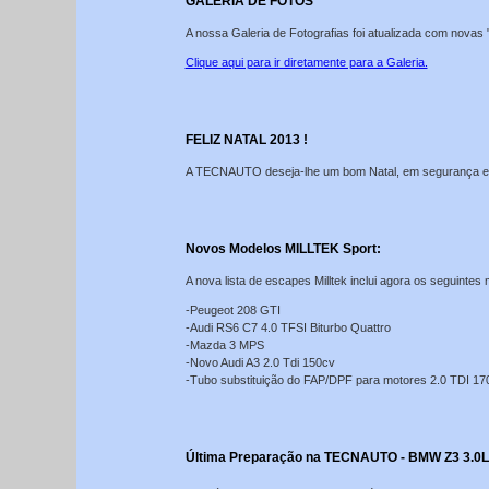
GALERIA DE FOTOS
A nossa Galeria de Fotografias foi atualizada com novas 
Clique aqui para ir diretamente para a Galeria.
FELIZ NATAL 2013 !
A TECNAUTO deseja-lhe um bom Natal, em segurança e 
Novos Modelos MILLTEK Sport:
A nova lista de escapes Milltek inclui agora os seguintes
-Peugeot 208 GTI
-Audi RS6 C7 4.0 TFSI Biturbo Quattro
-Mazda 3 MPS
-Novo Audi A3 2.0 Tdi 150cv
-Tubo substituição do FAP/DPF para motores 2.0 TDI 17
Última Preparação na TECNAUTO - BMW Z3 3.0L