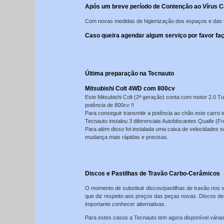
Após um breve período de Contenção ao Vírus Cov
Com novas medidas de higienização dos espaços e das v
Caso queira agendar algum serviço por favor f
Última preparação na Tecnauto
Mitsubishi Colt 4WD com 800cv
Este Mitsubishi Colt (2ª geração) conta com motor 2.0 
potência de 800cv !!
Para conseguir transmitir a potência ao chão este carro
Tecnauto instalou 3 diferenciais Autoblocantes Quaife (Fr
Para além disso foi instalada uma caixa de velocidades s
mudança mais rápidas e precisas.
Discos e Pastilhas de Travão Carbo-Cerâmicos
O momento de substituir discos/pastilhas de travão n
que diz respeito aos preços das peças novas. Discos de
importante conhecer alternativas.
Para estes casos a Tecnauto tem agora disponível vária