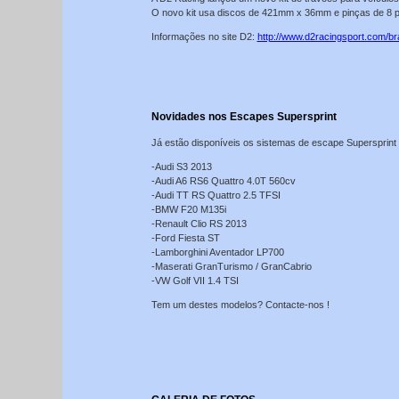
O novo kit usa discos de 421mm x 36mm e pinças de 8 p
Informações no site D2:
http://www.d2racingsport.com/b
Novidades nos Escapes Supersprint
Já estão disponíveis os sistemas de escape Supersprint 
-Audi S3 2013
-Audi A6 RS6 Quattro 4.0T 560cv
-Audi TT RS Quattro 2.5 TFSI
-BMW F20 M135i
-Renault Clio RS 2013
-Ford Fiesta ST
-Lamborghini Aventador LP700
-Maserati GranTurismo / GranCabrio
-VW Golf VII 1.4 TSI
Tem um destes modelos? Contacte-nos !