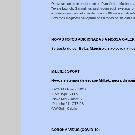
O Investimento em equipamentos Diagnóstico Multimarca
Texa e Launch. Garantimos assim conseguir executar um
existentes no mercado desde os anos 90 até à atualidade
Fazemos diagnósticos/reparações a todos os sistemas inc
NOVAS FOTOS ADICIONADAS À NOSSA GALER
Se gosta de ver Belas Máquinas, não perca a n
MILLTEK SPORT
Novos sistemas de escape Milltek, agora dispon
-BMW M3 Touring 2023
-Civic Type R FL5
-Novo Mini Cooper S
-Porsche 911 GT3 RS
-VW Golf I Cabrio
CORONA VIRUS (COVID-19)