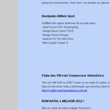
painel de instrumentos. Esta "box" vai simular os valores 
Novidades Milltek Sport
A Milltek tem agora sistemas de escape para:
-Opel Corsa OPC Nurburgring
-Range Rover Sport TDV6
-Range Rover Evoque
-Audi A4 2.0 Tdi 140/170cv
-Mini Coupé Cooper S
Clube dos VW com Compressor Volumétrico
Tem um VW G40 ou G60? Junte-se ao clube G-Lader, o 
Aqui irá encontrar toda a informação que precisa sobre 
http://g-lader.portugueseforum.com.pt/
BOM NATAL e MELHOR 2012 !
São os votos de toda a equipa Tecnauto !