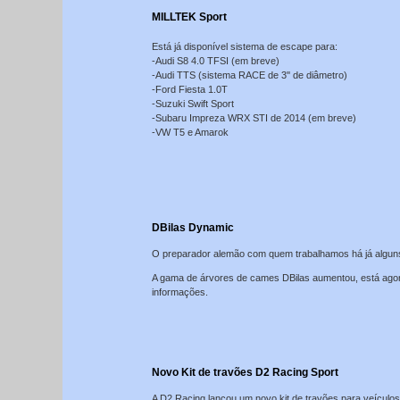
MILLTEK Sport
Está já disponível sistema de escape para:
-Audi S8 4.0 TFSI (em breve)
-Audi TTS (sistema RACE de 3'' de diâmetro)
-Ford Fiesta 1.0T
-Suzuki Swift Sport
-Subaru Impreza WRX STI de 2014 (em breve)
-VW T5 e Amarok
DBilas Dynamic
O preparador alemão com quem trabalhamos há já alguns
A gama de árvores de cames DBilas aumentou, está agor
informações.
Novo Kit de travões D2 Racing Sport
A D2 Racing lançou um novo kit de travões para veículos 