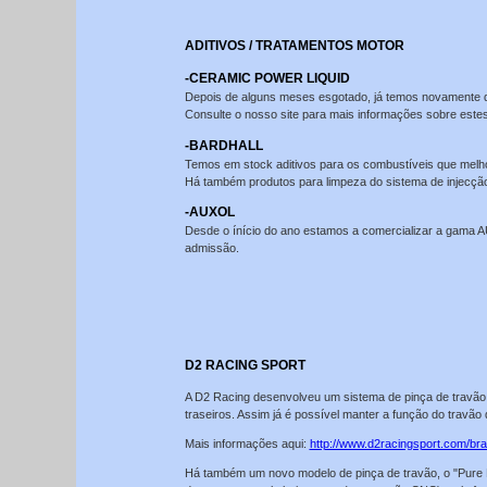
ADITIVOS / TRATAMENTOS MOTOR
-CERAMIC POWER LIQUID
Depois de alguns meses esgotado, já temos novamente d
Consulte o nosso site para mais informações sobre estes
-BARDHALL
Temos em stock aditivos para os combustíveis que melho
Há também produtos para limpeza do sistema de injecçã
-AUXOL
Desde o ínício do ano estamos a comercializar a gama AU
admissão.
D2 RACING SPORT
A D2 Racing desenvolveu um sistema de pinça de travão 
traseiros. Assim já é possível manter a função do travão
Mais informações aqui:
http://www.d2racingsport.com/b
Há também um novo modelo de pinça de travão, o "Pure 