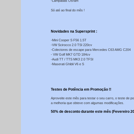
-Lâmpadas Osram
Só até ao final do mês !
Novidades na Supersprint :
-Mini Cooper S F56 1.5T
-VW Scirocco 2.0 TSI 220cv
-Colectores de escape para Mercedes C63 AMG C204
- VW Golf MK7 GTD 184cv
-Audi TT / TTS MK3 2.0 TFSI
-Maserati Ghibli V6 e S
Testes de Potência em Promoção !!
Aproveite este mês para testar o seu carro, o teste de 
a melhoria que obteve com algumas modificações.
50% de desconto durante este mês (Fevereiro 20