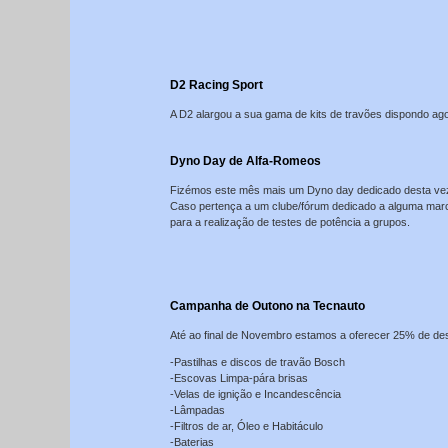
D2 Racing Sport
A D2 alargou a sua gama de kits de travões dispondo ag
Dyno Day de Alfa-Romeos
Fizémos este mês mais um Dyno day dedicado desta ve
Caso pertença a um clube/fórum dedicado a alguma marc
para a realização de testes de potência a grupos.
Campanha de Outono na Tecnauto
Até ao final de Novembro estamos a oferecer 25% de de
-Pastilhas e discos de travão Bosch
-Escovas Limpa-pára brisas
-Velas de ignição e Incandescência
-Lâmpadas
-Filtros de ar, Óleo e Habitáculo
-Baterias