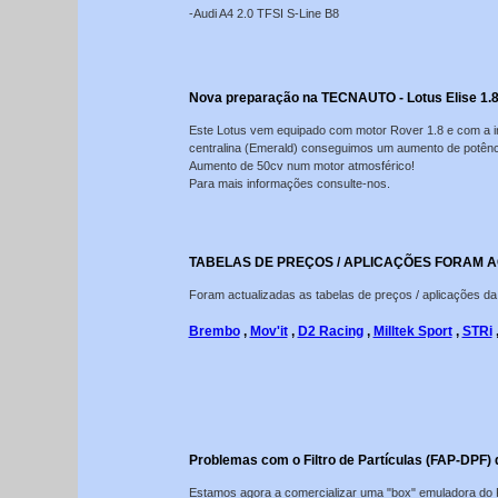
-Audi A4 2.0 TFSI S-Line B8
Nova preparação na TECNAUTO - Lotus Elise 1.
Este Lotus vem equipado com motor Rover 1.8 e com a i
centralina (Emerald) conseguimos um aumento de potênci
Aumento de 50cv num motor atmosférico!
Para mais informações consulte-nos.
TABELAS DE PREÇOS / APLICAÇÕES FORAM 
Foram actualizadas as tabelas de preços / aplicações 
Brembo
,
Mov'it
,
D2 Racing
,
Milltek Sport
,
STRi
Problemas com o Filtro de Partículas (FAP-DPF) 
Estamos agora a comercializar uma "box" emuladora do Fi