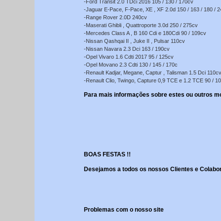
-Ford Transit 2.0 TDci 2016 105 / 130 / 170cv
-Jaguar E-Pace, F-Pace, XE , XF 2.0d 150 / 163 / 180 / 
-Range Rover 2.0D 240cv
-Maserati Ghibli , Quattroporte 3.0d 250 / 275cv
-Mercedes Class A , B 160 Cdi e 180Cdi 90 / 109cv
-Nissan Qashqai II , Juke II , Pulsar 110cv
-Nissan Navara 2.3 Dci 163 / 190cv
-Opel Vivaro 1.6 Cdti 2017 95 / 125cv
-Opel Movano 2.3 Cdti 130 / 145 / 170c
-Renault Kadjar, Megane, Captur , Talisman 1.5 Dci 110c
-Renault Clio, Twingo, Capture 0,9 TCE e 1.2 TCE 90 / 10
Para mais informações sobre estes ou outros mo
BOAS FESTAS !!
Desejamos a todos os nossos Clientes e Colabor
Problemas com o nosso site