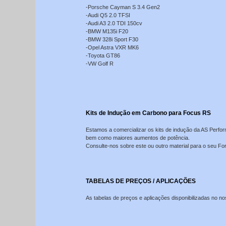
-Porsche Cayman S 3.4 Gen2
-Audi Q5 2.0 TFSI
-Audi A3 2.0 TDI 150cv
-BMW M135i F20
-BMW 328i Sport F30
-Opel Astra VXR MK6
-Toyota GT86
-VW Golf R
Kits de Indução em Carbono para Focus RS
Estamos a comercializar os kits de indução da AS Perfo
bem como maiores aumentos de potência.
Consulte-nos sobre este ou outro material para o seu F
TABELAS DE PREÇOS / APLICAÇÕES
As tabelas de preços e aplicações disponibilizadas no no