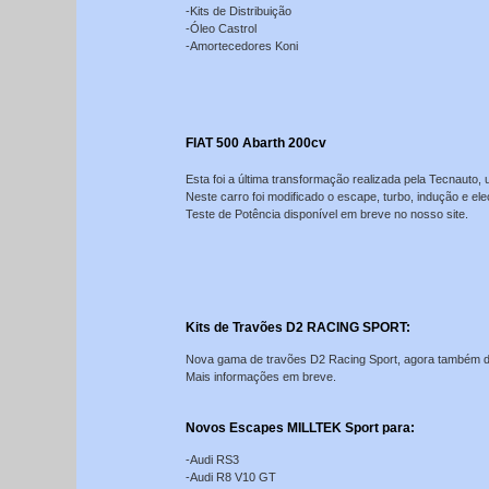
-Kits de Distribuição
-Óleo Castrol
-Amortecedores Koni
FIAT 500 Abarth 200cv
Esta foi a última transformação realizada pela Tecnauto,
Neste carro foi modificado o escape, turbo, indução e ele
Teste de Potência disponível em breve no nosso site.
Kits de Travões D2 RACING SPORT:
Nova gama de travões D2 Racing Sport, agora também di
Mais informações em breve.
Novos Escapes MILLTEK Sport para:
-Audi RS3
-Audi R8 V10 GT