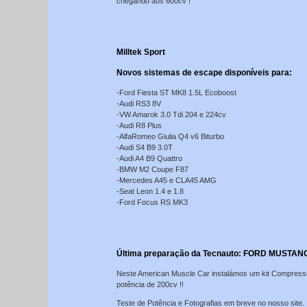
chegando aos 600cv !
Milltek Sport
Novos sistemas de escape disponíveis para:
-Ford Fiesta ST MK8 1.5L Ecoboost
-Audi RS3 8V
-VW Amarok 3.0 Tdi 204 e 224cv
-Audi R8 Plus
-AlfaRomeo Giulia Q4 v6 Biturbo
-Audi S4 B9 3.0T
-Audi A4 B9 Quattro
-BMW M2 Coupe F87
-Mercedes A45 e CLA45 AMG
-Seat Leon 1.4 e 1.8
-Ford Focus RS MK3
Última preparação da Tecnauto: FORD MUSTANG
Neste American Muscle Car instalámos um kit Compress
potência de 200cv !!
Teste de Potência e Fotografias em breve no nosso site.