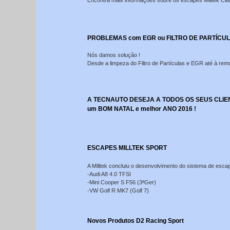
Encontra mais informações sobre os escapes Milltek Cl
PROBLEMAS com EGR ou FILTRO DE PARTÍCULAS
Nós damos solução !
Desde a limpeza do Filtro de Partículas e EGR até à rem
A TECNAUTO DESEJA A TODOS OS SEUS CLIE
um BOM NATAL e melhor ANO 2016 !
ESCAPES MILLTEK SPORT
A Milltek concluiu o desenvolvimento do sistema de esca
-Audi A8 4.0 TFSI
-Mini Cooper S F56 (3ªGer)
-VW Golf R MK7 (Golf 7)
Novos Produtos D2 Racing Sport