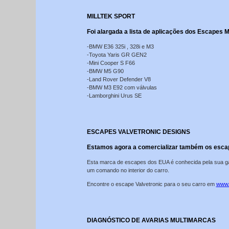
MILLTEK SPORT
Foi alargada a lista de aplicações dos Escapes Mi
-BMW E36 325i , 328i e M3
-Toyota Yaris GR GEN2
-Mini Cooper S F66
-BMW M5 G90
-Land Rover Defender V8
-BMW M3 E92 com válvulas
-Lamborghini Urus SE
ESCAPES VALVETRONIC DESIGNS
Estamos agora a comercializar também os escap
Esta marca de escapes dos EUA é conhecida pela sua ga
um comando no interior do carro.
Encontre o escape Valvetronic para o seu carro em
www.
DIAGNÓSTICO DE AVARIAS MULTIMARCAS