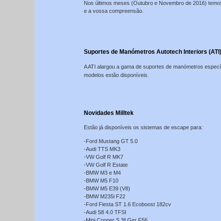
Nos últimos meses (Outubro e Novembro de 2016) temos 
e a vossa compreensão.
Suportes de Manómetros Autotech Interiors (ATI
A ATI alargou a gama de suportes de manómetros especí
modelos estão disponíveis.
Novidades Milltek
Estão já disponíveis os sistemas de escape para:
-Ford Mustang GT 5.0
-Audi TTS MK3
-VW Golf R MK7
-VW Golf R Estate
-BMW M3 e M4
-BMW M5 F10
-BMW M5 E39 (V8)
-BMW M235i F22
-Ford Fiesta ST 1.6 Ecoboost 182cv
-Audi S8 4.0 TFSI
-Mini Cooper S 3ª Ger F56