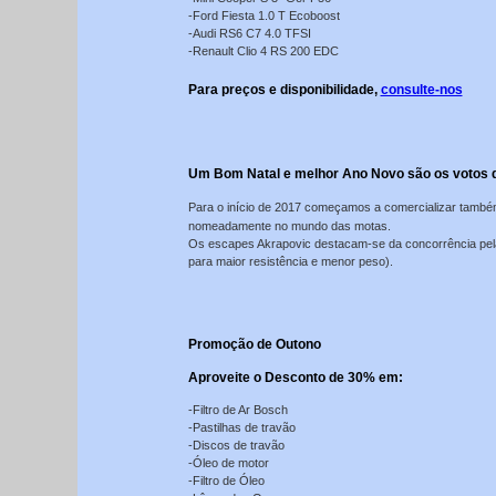
-Ford Fiesta 1.0 T Ecoboost
-Audi RS6 C7 4.0 TFSI
-Renault Clio 4 RS 200 EDC
Para preços e disponibilidade,
consulte-nos
Um Bom Natal e melhor Ano Novo são os votos 
Para o início de 2017 começamos a comercializar tamb
nomeadamente no mundo das motas.
Os escapes Akrapovic destacam-se da concorrência pela q
para maior resistência e menor peso).
Promoção de Outono
Aproveite o Desconto de 30% em:
-Filtro de Ar Bosch
-Pastilhas de travão
-Discos de travão
-Óleo de motor
-Filtro de Óleo