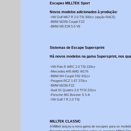
Escapes MILLTEK Sport
Novos modelos adicionados à produção:
-VW Golf MK7 R 2.0 TSI 300cv (opção RACE)
-BMW M235i Coupé F22
-BMW M5 E39 5.0 V8
Sistemas de Escape Supersprint
Há novos modelos na gama Supersprint, nos qua
-VW Polo R WRC 2.0 TSI 220cv
-Mercedes A45 AMG W176
-BMW M4 Coupé F82 431cv
-Peugeot RCZ 1.6T 270cv
-BMW M235i F22
-Audi S1 Quattro 2.0 TFSI 231cv
-Porsche 981 Boxster S 3.4i
-VW Golf 7 R 2.0 TSI
MILLTEK CLASSIC
A Milltek lançou a nova gama de escapes para os modelo