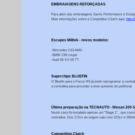
EMBRAIAGENS REFORÇADAS
Para além das embraiagens Sachs Performance e Exedy 
Mais informações sobre a Competition Clutch aqui:
http:/
Escapes Milltek - novos modelos:
-Mercedes C63 AMG
-BMW 135i coupe
-Audi S6 4.0 V8 TT
Superchips BLUEFIN
O Bluefin para o Focus RS já pode reprogramar a central
a centralina para proceder a este aumento de potência!
Última preparação na TECNAUTO - Nissan 200 S
Neste caso foi instalado apenas um "Stage 1" , que cons
centralina. Dos 172cv de origem saiu com 223cv e 295Nm 
Competition Clutch