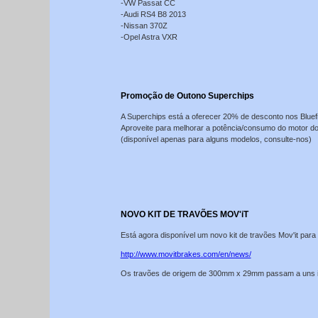
-VW Passat CC
-Audi RS4 B8 2013
-Nissan 370Z
-Opel Astra VXR
Promoção de Outono Superchips
A Superchips está a oferecer 20% de desconto nos Bluefi
Aproveite para melhorar a potência/consumo do motor do
(disponível apenas para alguns modelos, consulte-nos)
NOVO KIT DE TRAVÕES MOV'iT
Está agora disponível um novo kit de travões Mov'it
http://www.movitbrakes.com/en/news/
Os travões de origem de 300mm x 29mm passam a uns in